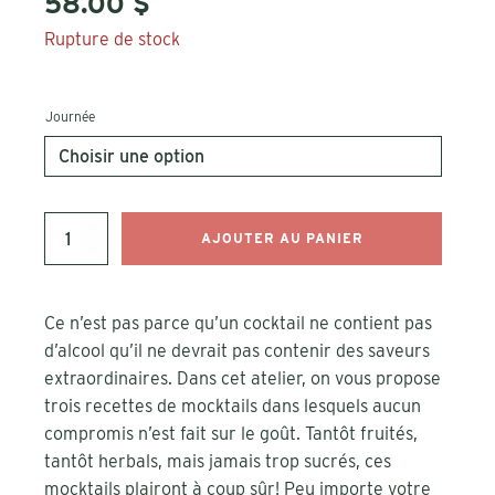
58.00
$
Rupture de stock
Journée
quantité
AJOUTER AU PANIER
de
Atelier
de
mixologie
Ce n’est pas parce qu’un cocktail ne contient pas
-
d’alcool qu’il ne devrait pas contenir des saveurs
Avec
extraordinaires. Dans cet atelier, on vous propose
pas
d'alcool
trois recettes de mocktails dans lesquels aucun
compromis n’est fait sur le goût. Tantôt fruités,
tantôt herbals, mais jamais trop sucrés, ces
mocktails plairont à coup sûr! Peu importe votre