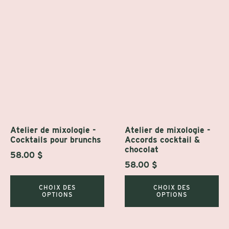
Ce
Ce
produit
produit
a
a
plusieurs
plusieurs
variations.
variations.
Les
Les
options
options
peuvent
peuvent
être
être
Atelier de mixologie -
Atelier de mixologie -
choisies
Cocktails pour brunchs
choisies
Accords cocktail &
chocolat
sur
sur
58.00
$
58.00
$
la
la
page
page
CHOIX DES
CHOIX DES
du
du
OPTIONS
OPTIONS
produit
produit