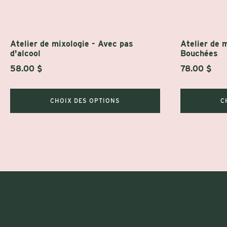
sur
sur
la
la
page
page
Atelier de mixologie - Avec pas
Atelier de 
du
du
d'alcool
Bouchées
produit
produit
58.00
$
78.00
$
CHOIX DES OPTIONS
C