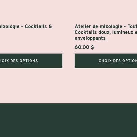
sur
la
page
mixologie - Cocktails &
Atelier de mixologie - Tout
du
Cocktails doux, lumineux 
produit
enveloppants
60.00
$
HOIX DES OPTIONS
CHOIX DES OPTIO