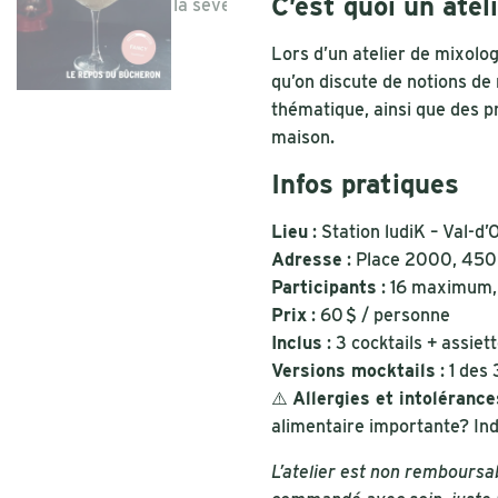
C’est quoi un atel
Lors d’un atelier de mixolog
qu’on discute de notions de 
thématique, ainsi que des pro
maison.
Infos pratiques
Lieu
: Station ludiK – Val-d’
Adresse
: Place 2000, 450
Participants
: 16 maximum, 
Prix
: 60 $ / personne
Inclus
: 3 cocktails + assie
Versions mocktails
: 1 des
⚠️
Allergies et intoléranc
alimentaire importante? Ind
L’atelier est non remboursa