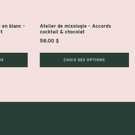
sur
la
page
 en blanc -
Atelier de mixologie - Accords
du
et
cocktail & chocolat
produit
58.00
$
NS
CHOIX DES OPTIONS