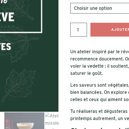
quantité
AJOUTER
de
Atelier
de
mixologie
Un atelier inspiré par le ré
-
recommence doucement. On y
Goûter
voler la vedette : il soutie
la
sève
saturer le goût.
Les saveurs sont végétales, 
bien balancées. On explore d
celles et ceux qui aiment so
Tu réaliseras et dégusteras t
printemps autrement, un ver