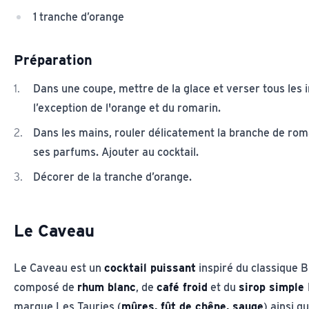
1 tranche d’orange
Préparation
Dans une coupe, mettre de la glace et verser tous les 
l’exception de l'orange et du romarin.
Dans les mains, rouler délicatement la branche de roma
ses parfums. Ajouter au cocktail.
Décorer de la tranche d’orange.
Le Caveau
Le Caveau est un
cocktail puissant
inspiré du classique Bl
composé de
rhum blanc
, de
café froid
et du
sirop simple
marque Les Tauries (
mûres, fût de chêne, sauge
) ainsi q