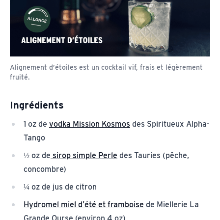
Alignement d’étoiles est un cocktail vif, frais et légèrement
fruité.
Ingrédients
1 oz de
vodka Mission Kosmos
des Spiritueux Alpha-
Tango
½ oz de
sirop simple Perle
des Tauries (pêche,
concombre)
¼ oz de jus de citron
Hydromel miel d’été et framboise
de Miellerie La
Grande Ourse (environ 4 oz)