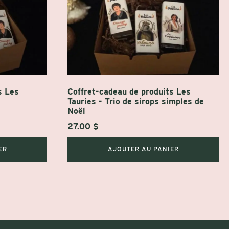
s Les
Coffret-cadeau de produits Les
Tauries - Trio de sirops simples de
Noël
27.00
$
ER
AJOUTER AU PANIER