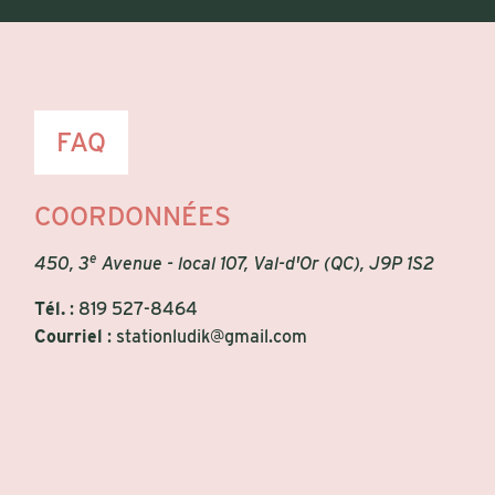
FAQ
COORDONNÉES
e
450, 3
Avenue - local 107, Val-d'Or (QC), J9P 1S2
Tél.
:
819 527-8464
Courriel
:
stationludik@gmail.com