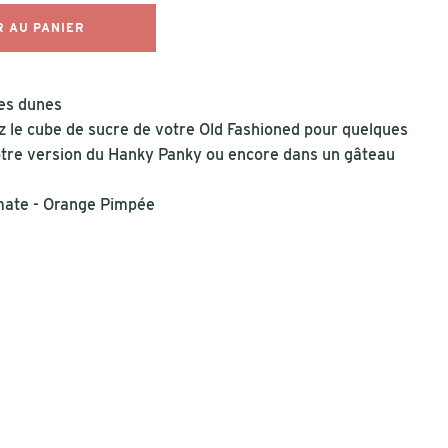
23.50 $
 AU PANIER
es dunes
z le cube de sucre de votre Old Fashioned pour quelques
notre version du Hanky Panky ou encore dans un gâteau
ate - Orange Pimpée