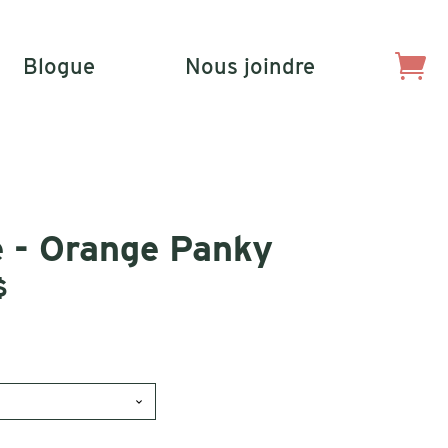
Blogue
Nous joindre
e - Orange Panky
Plage
$
de
prix :
11.00 $
à