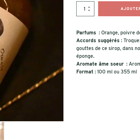
quantité
AJOUTER
de
Sirop
simple
-
Parfums
: Orange, poivre d
Orange
Accords suggérés
: Troque
Panky
gouttes de ce sirop, dans 
éponge.
Aromate âme soeur
:
Arom
Format
: 100 ml ou 355 ml