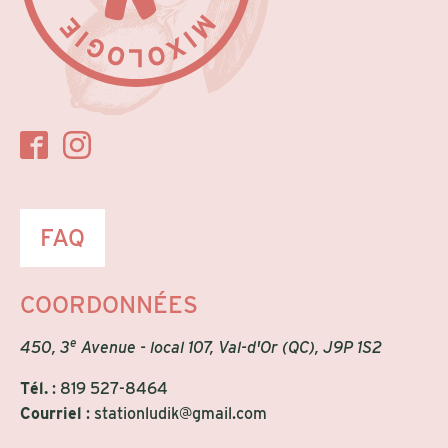
FAQ
COORDONNÉES
e
450, 3
Avenue - local 107, Val-d'Or (QC), J9P 1S2
Tél.
:
819 527-8464
Courriel
:
stationludik@gmail.com